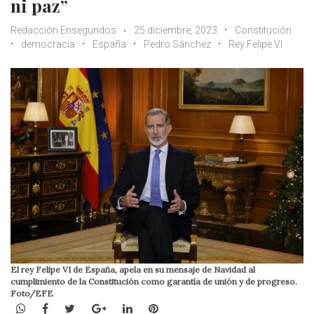
ni paz”
Redacción Ensegundos
25 diciembre, 2023
Constitución
democracia
España
Pedro Sánchez
Rey Felipe VI
El rey Felipe VI de España, apela en su mensaje de Navidad al
cumplimiento de la Constitución como garantía de unión y de progreso.
Foto/EFE
WhatsApp
Facebook
Twitter
Google+
LinkedIn
Pinterest