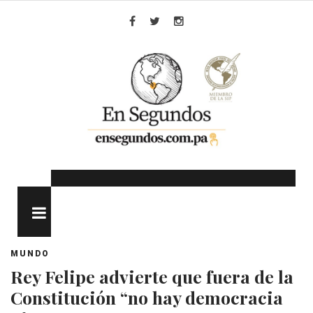
Skip
to
Facebook
Twitter
Instagram
content
MENU
MUNDO
Rey Felipe advierte que fuera de la
Constitución “no hay democracia