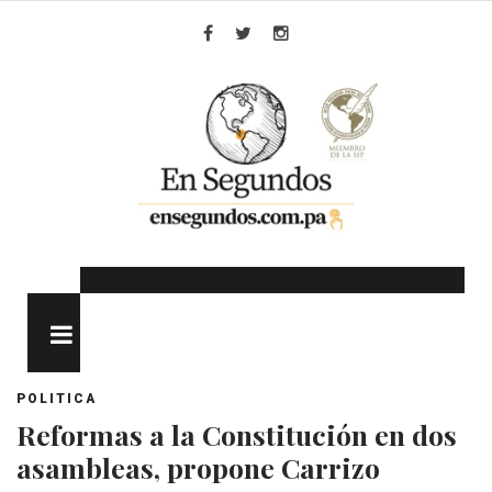
Skip
to
Facebook
Twitter
Instagram
content
MENU
POLITICA
Reformas a la Constitución en dos
asambleas, propone Carrizo