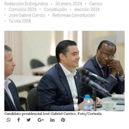
Redacción EnSegundos
30 enero, 2024
Carrizo
Comicios 2024
Constitución
elección 2024
José Gabriel Carrizo
Reformas Constitución
Tu cita 2024
Candidato presidencial José Gabriel Carrizo. Foto/Cortesía.
WhatsApp
Facebook
Twitter
Google+
LinkedIn
Pinterest