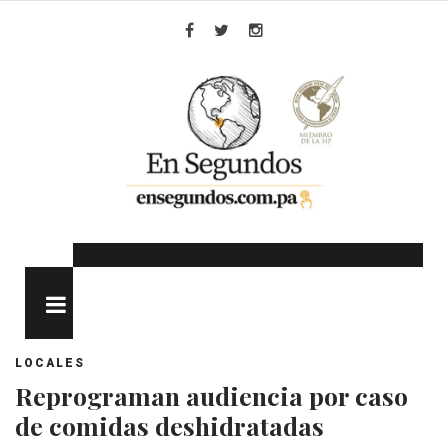
Skip
to
Facebook
Twitter
Instagram
content
MENU
LOCALES
Reprograman audiencia por caso
de comidas deshidratadas