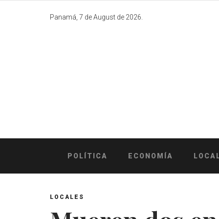
Skip
to
Panamá, 7 de August de 2026.
content
POLÍTICA
ECONOMÍA
LOCA
LOCALES