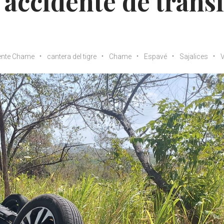
accidente de tránsi
ente Chame
cantera del tigre
Chame
Espavé
Sajalices