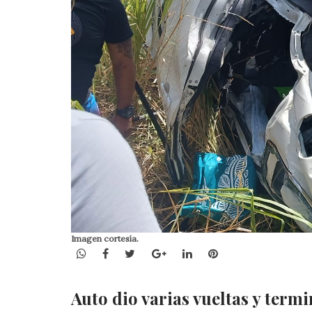
Imagen cortesía.
WhatsApp
Facebook
Twitter
Google+
LinkedIn
Pinterest
Auto dio varias vueltas y term