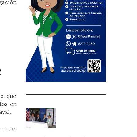
gación
y
jo que
tos en
aval.
omments