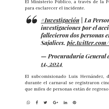
El Ministerio Público, a través de la
para esclarecer el incidente.
#Investigación
| La Perso
investigaciones por el acc
fallecieron dos personas e
Sajalices.
pic.twitter.co
— Procuraduría Genera
14, 2024
El subcomisionado Luis Hernández, d
durante el carnaval se registraron ci
que miles de personas están de regreso a
WhatsApp
Facebook
Twitter
Google+
LinkedIn
Pinterest