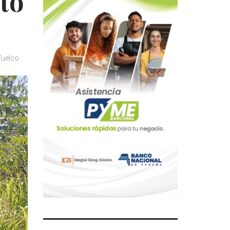
to
Vuelco