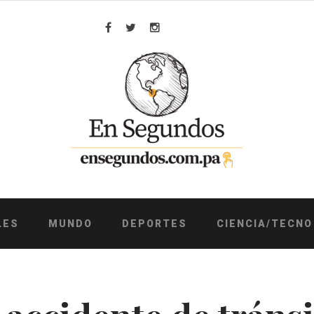
Facebook
Twitter
Instagram
LES
MUNDO
DEPORTES
CIENCIA/TECNO