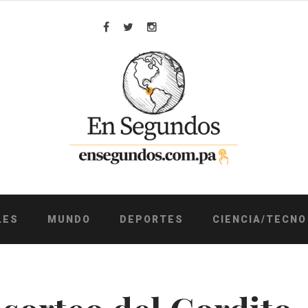
Facebook
Twitter
Instagram
LES
MUNDO
DEPORTES
CIENCIA/TECNO