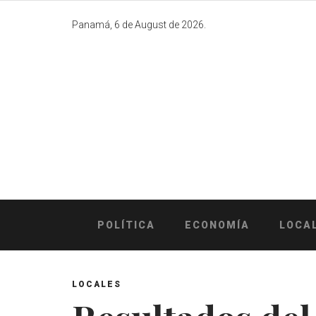
Skip
to
Panamá, 6 de August de 2026.
content
POLÍTICA
ECONOMÍA
LOCA
LOCALES