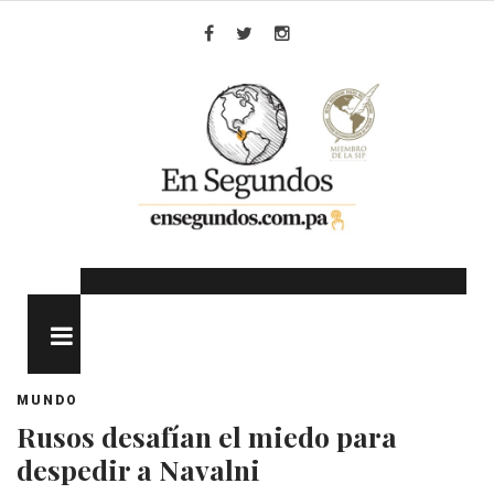
Skip
to
Facebook
Twitter
Instagram
content
MENU
MUNDO
Rusos desafían el miedo para
despedir a Navalni