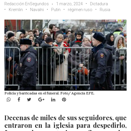
Redacción EnSegundos
1 marzo, 2024
Dictadura
Kremlin
Navalni
Putin
régimen ruso
Rusia
Policía y barricadas en el funeral. Foto/ Agencia EFE.
WhatsApp
Facebook
Twitter
Google+
LinkedIn
Pinterest
Decenas de miles de sus seguidores, que
entraron en la iglesia para despedirlo,