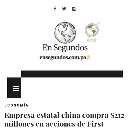
Skip
to
Facebook
Twitter
Instagram
content
MENU
ECONOMÍA
Empresa estatal china compra $212
millones en acciones de First