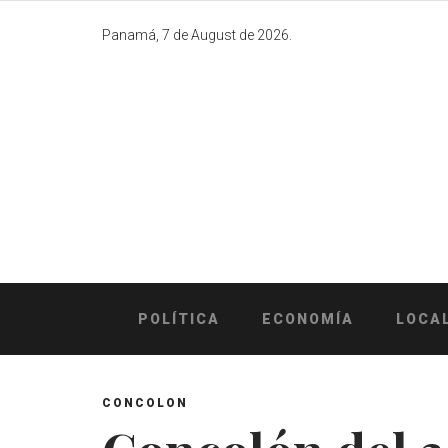
Skip
to
Panamá, 7 de August de 2026.
content
POLÍTICA
ECONOMÍA
LOCA
CONCOLON