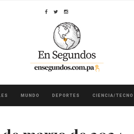
Facebook
Twitter
Instagram
LES
MUNDO
DEPORTES
CIENCIA/TECNO