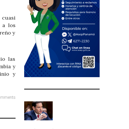
 cuasi
 a los
oreño y
io las
mbia y
inio y
omments