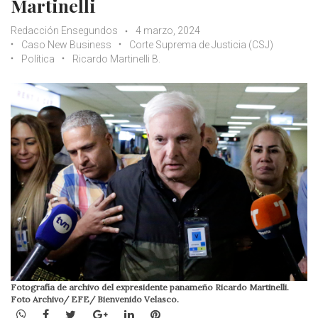
Martinelli
Redacción Ensegundos
4 marzo, 2024
Caso New Business
Corte Suprema de Justicia (CSJ)
Política
Ricardo Martinelli B.
Fotografía de archivo del expresidente panameño Ricardo Martinelli.
Foto Archivo/ EFE/ Bienvenido Velasco.
WhatsApp
Facebook
Twitter
Google+
LinkedIn
Pinterest