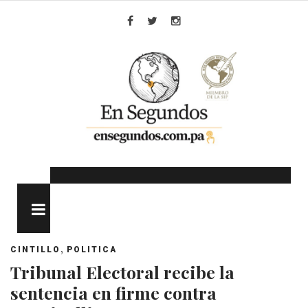
Skip
to
Facebook
Twitter
Instagram
content
MENU
,
CINTILLO
POLITICA
Tribunal Electoral recibe la
sentencia en firme contra