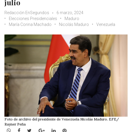
julio
Redacción EnSegundos
6 marzo, 2024
Elecciones Presidenciales
Maduro
María Corina Machado
Nicolás Maduro
Venezuela
Foto de archivo del presidente de Venezuela Nicolás Maduro. EFE/
Rayner Peña
WhatsApp
Facebook
Twitter
Google+
LinkedIn
Pinterest