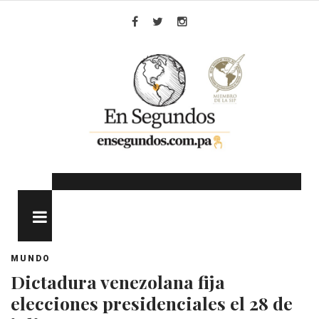
Skip
to
Facebook
Twitter
Instagram
content
MENU
MUNDO
Dictadura venezolana fija
elecciones presidenciales el 28 de