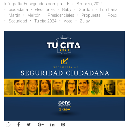
Infografía: Ensegundos.com.pa | TE
8 marzo, 2024
ciudadana
elecciones
Gaby
Gordón
Lombana
Martin
Melitón
Presidenciales
Propuesta
Roux
Seguridad
Tu cita 2024
Voto
Zulay
WhatsApp
Facebook
Twitter
Google+
LinkedIn
Pinterest