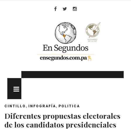
Skip
to
Facebook
Twitter
Instagram
content
MENU
,
,
CINTILLO
INFOGRAFÍA
POLITICA
Diferentes propuestas electorales
de los candidatos presidenciales