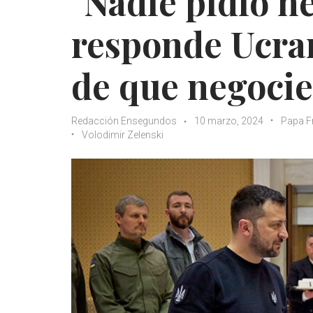
"Nadie pidió ne
responde Ucran
de que negocie
Redacción Ensegundos
10 marzo, 2024
Papa F
Volodimir Zelenski