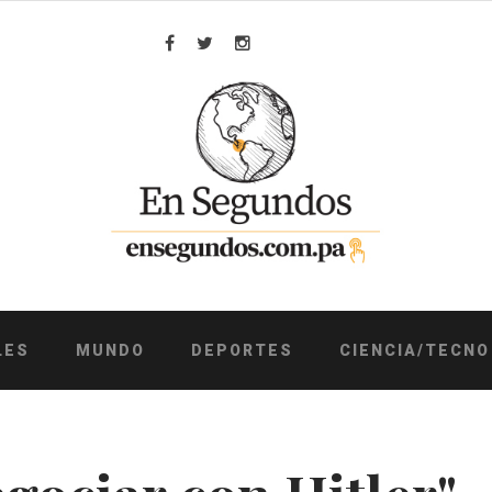
Facebook
Twitter
Instagram
LES
MUNDO
DEPORTES
CIENCIA/TECNO