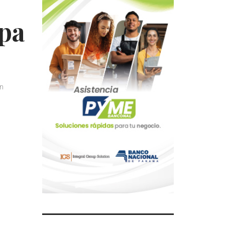
apa
in