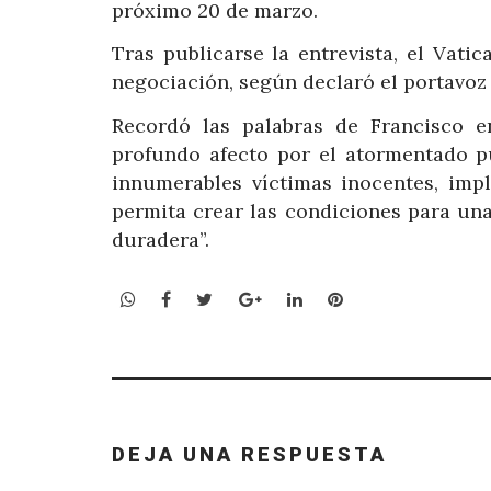
próximo 20 de marzo.
Tras publicarse la entrevista, el Vat
negociación, según declaró el portavoz 
Recordó las palabras de Francisco e
profundo afecto por el atormentado pu
innumerables víctimas inocentes, im
permita crear las condiciones para un
duradera”.
WhatsApp
Facebook
Twitter
Google+
LinkedIn
Pinterest
DEJA UNA RESPUESTA