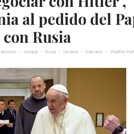
gociar con Hitler",
ia al pedido del P
 con Rusia
rancisco
rincipal
Rusia
Ucrania
Vaticano
Vladimir Put