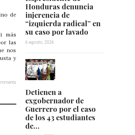
Honduras denuncia
injerencia de
ino de
“izquierda radical” en
su caso por lavado
mi más
or las
6 agosto, 2026
ue nos
usta y
omments
Detienen a
exgobernador de
Guerrero por el caso
de los 43 estudiantes
de…