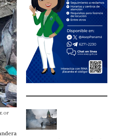
CE OF
andera