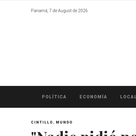
Skip
to
Panamá, 7 de August de 2026.
content
POLÍTICA
ECONOMÍA
LOCA
,
CINTILLO
MUNDO