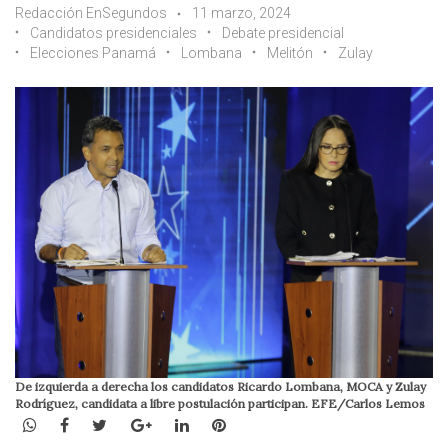
Redacción EnSegundos
11 marzo, 2024
Candidatos presidenciales
Debate presidencial
Elecciones Panamá
Lombana
Melitón
Zulay
De izquierda a derecha los candidatos Ricardo Lombana, MOCA y Zulay
Rodríguez, candidata a libre postulación participan. EFE/Carlos Lemos
WhatsApp
Facebook
Twitter
Google+
LinkedIn
Pinterest