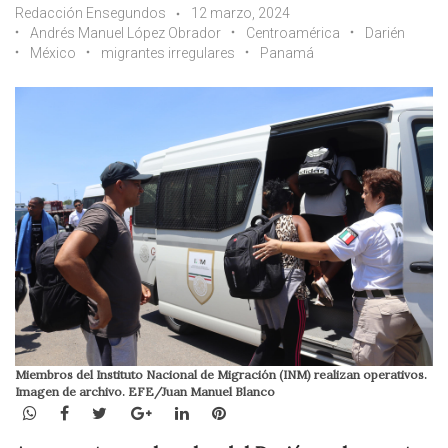
Redacción Ensegundos
12 marzo, 2024
Andrés Manuel López Obrador
Centroamérica
Darién
México
migrantes irregulares
Panamá
Miembros del Instituto Nacional de Migración (INM) realizan operativos.
Imagen de archivo. EFE/Juan Manuel Blanco
WhatsApp
Facebook
Twitter
Google+
LinkedIn
Pinterest