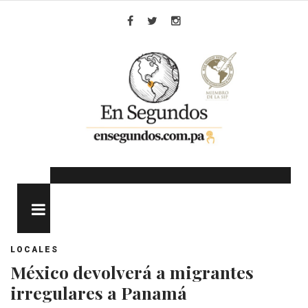
Skip
to
Facebook
Twitter
Instagram
content
MENU
LOCALES
México devolverá a migrantes
irregulares a Panamá