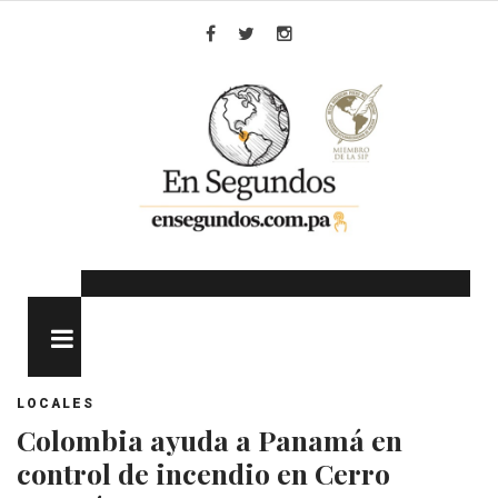
Skip
to
Facebook
Twitter
Instagram
content
MENU
LOCALES
Colombia ayuda a Panamá en
control de incendio en Cerro