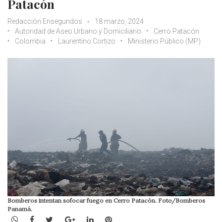
Patacón
Redacción Ensegundos
18 marzo, 2024
Autoridad de Aseo Urbano y Domiciliario
Cerro Patacón
Colombia
Laurentino Cortizo
Ministerio Público (MP)
Bomberos intentan sofocar fuego en Cerro Patacón. Foto/Bomberos
Panamá.
WhatsApp
Facebook
Twitter
Google+
LinkedIn
Pinterest