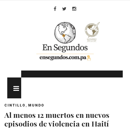
Skip
to
Facebook
Twitter
Instagram
content
MENU
,
CINTILLO
MUNDO
Al menos 12 muertos en nuevos
episodios de violencia en Haití