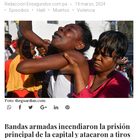
Redacción Ensegundos.com.pa
19 marzo, 2024
Episodios
Haití
Muertos
Violencia
Foto: theguardian.com
WhatsApp
Facebook
Twitter
Google+
LinkedIn
Pinterest
Bandas armadas incendiaron la prisión
principal de la capital y atacaron a tiros