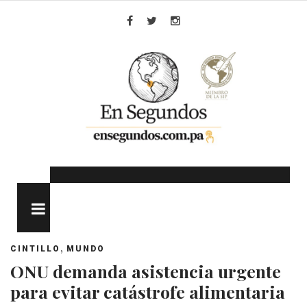
Skip
to
Facebook
Twitter
Instagram
content
MENU
,
CINTILLO
MUNDO
ONU demanda asistencia urgente
para evitar catástrofe alimentaria