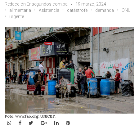
Redacción Ensegundos.com.pa
19 marzo, 2024
alimentaria
Asistencia
catástrofe
demanda
ONU
urgente
Foto: www.fao.org, UNICEF.
WhatsApp
Facebook
Twitter
Google+
LinkedIn
Pinterest