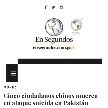
Skip
to
Facebook
Twitter
Instagram
content
MENU
MUNDO
Cinco ciudadanos chinos mueren
en ataque suicida en Pakistán