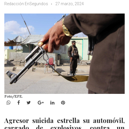
Redacción EnSegundos
27 marzo, 2024
Foto/EFE.
WhatsApp
Facebook
Twitter
Google+
LinkedIn
Pinterest
Agresor suicida estrella su automóvil,
cargado de explosivos, contra un