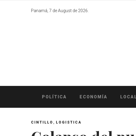
Skip
to
Panamá, 7 de August de 2026.
content
POLÍTICA
ECONOMÍA
LOCA
,
CINTILLO
LOGISTICA