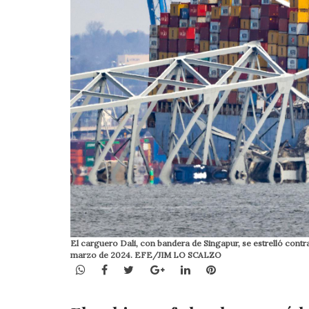
El carguero Dali, con bandera de Singapur, se estrelló cont
marzo de 2024. EFE/JIM LO SCALZO
WhatsApp
Facebook
Twitter
Google+
LinkedIn
Pinterest