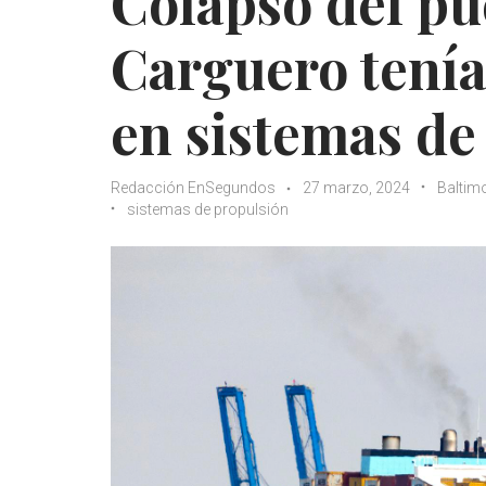
Colapso del pu
Carguero tenía
en sistemas de
Redacción EnSegundos
27 marzo, 2024
Baltim
sistemas de propulsión