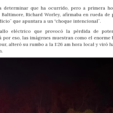
a determinar que ha ocurrido, pero a primera ho
e Baltimore, Richard Worley, afirmaba en rueda de 
icio¨ que apuntara a un “choque intencional¨.
llo eléctrico que provocó la pérdida de pote
zá por eso, las imágenes muestran como el enorme 
r, alteró su rumbo a la 1:26 am hora local y viró h
m.