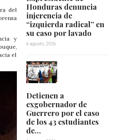
Honduras denuncia
ra del
injerencia de
prensa
“izquierda radical” en
su caso por lavado
ncia y
6 agosto, 2026
buque,
acia el
Detienen a
exgobernador de
Guerrero por el caso
de los 43 estudiantes
de…