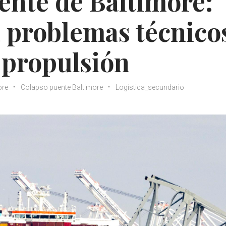
ente de Baltimore:
 problemas técnico
 propulsión
ore
Colapso puente Baltimore
Logística_secundario