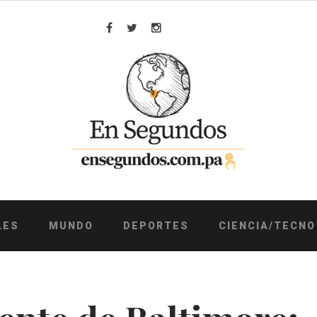
Facebook
Twitter
Instagram
LES
MUNDO
DEPORTES
CIENCIA/TECNO