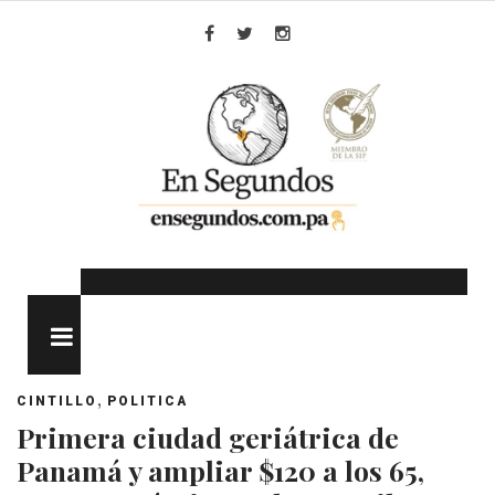
Skip
to
Facebook
Twitter
Instagram
content
MENU
,
CINTILLO
POLITICA
Primera ciudad geriátrica de
Panamá y ampliar $120 a los 65,