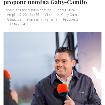
propone nómina Gaby-Camilo
Redacción Ensegundos.com.pa
2 abril, 2024
Ampliar $120 a los 65
Ciudad
Gaby-Camilo
Geriátrica
nómina
Panamá
Propuesta
Tu cita 2024