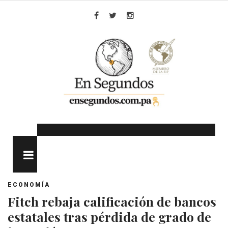
Skip
to
Facebook
Twitter
Instagram
content
MENU
ECONOMÍA
Fitch rebaja calificación de bancos
estatales tras pérdida de grado de