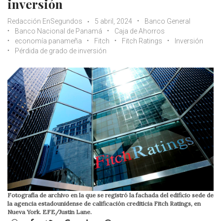
inversión
Redacción EnSegundos
5 abril, 2024
Banco General
Banco Nacional de Panamá
Caja de Ahorros
economía panameña
Fitch
Fitch Ratings
Inversión
Pérdida de grado de inversión
Fotografía de archivo en la que se registró la fachada del edificio sede de
la agencia estadounidense de calificación crediticia Fitch Ratings, en
Nueva York. EFE/Justin Lane.