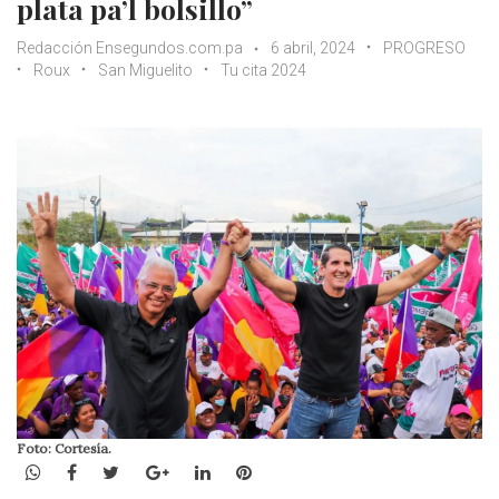
plata pa’l bolsillo”
Redacción Ensegundos.com.pa
6 abril, 2024
PROGRESO
Roux
San Miguelito
Tu cita 2024
Foto: Cortesía.
WhatsApp
Facebook
Twitter
Google+
LinkedIn
Pinterest