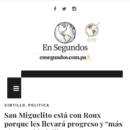
Skip
to
Facebook
Twitter
Instagram
content
MENU
,
CINTILLO
POLITICA
San Miguelito está con Roux
porque les llevará progreso y “más