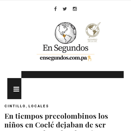
Skip
to
Facebook
Twitter
Instagram
content
MENU
,
CINTILLO
LOCALES
En tiempos precolombinos los
niños en Coclé dejaban de ser