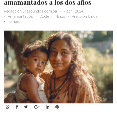
amamantados a los dos años
Redacción Ensegundos.com.pa
7 abril, 2024
Amamantados
Coclé
Niños
Precolombinos
tiempos
WhatsApp
Facebook
Twitter
Google+
LinkedIn
Pinterest