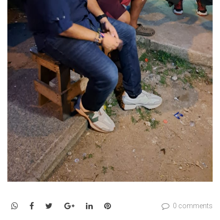
WhatsApp
Facebook
Twitter
Google+
LinkedIn
Pinterest
0 comments