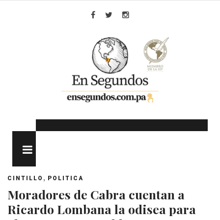
Skip
to
Facebook
Twitter
Instagram
content
MENU
,
CINTILLO
POLITICA
Moradores de Cabra cuentan a
Ricardo Lombana la odisea para