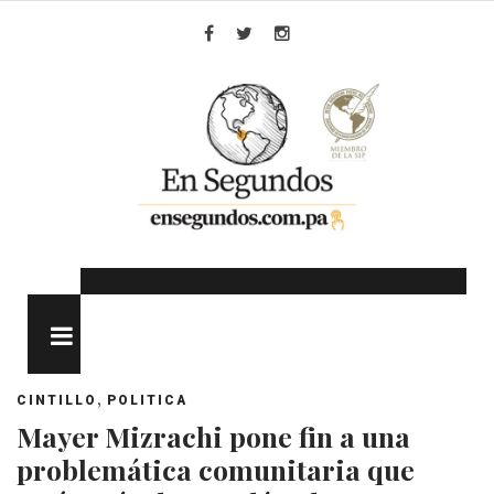
Skip
to
Facebook
Twitter
Instagram
content
MENU
,
CINTILLO
POLITICA
Mayer Mizrachi pone fin a una
problemática comunitaria que