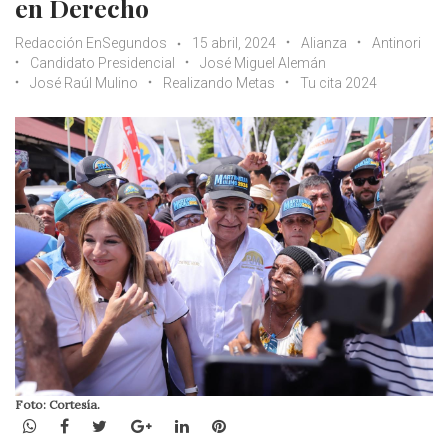
en Derecho
Redacción EnSegundos
15 abril, 2024
Alianza
Antinori
Candidato Presidencial
José Miguel Alemán
José Raúl Mulino
Realizando Metas
Tu cita 2024
Foto: Cortesía.
WhatsApp
Facebook
Twitter
Google+
LinkedIn
Pinterest