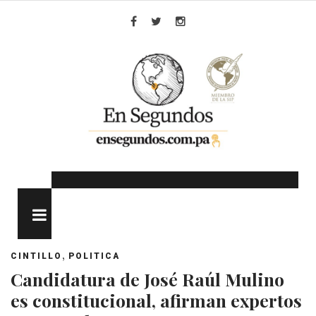
Skip
to
Facebook
Twitter
Instagram
content
MENU
,
CINTILLO
POLITICA
Candidatura de José Raúl Mulino
es constitucional, afirman expertos