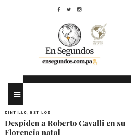
Skip
to
Facebook
Twitter
Instagram
content
MENU
,
CINTILLO
ESTILOS
Despiden a Roberto Cavalli en su
Florencia natal