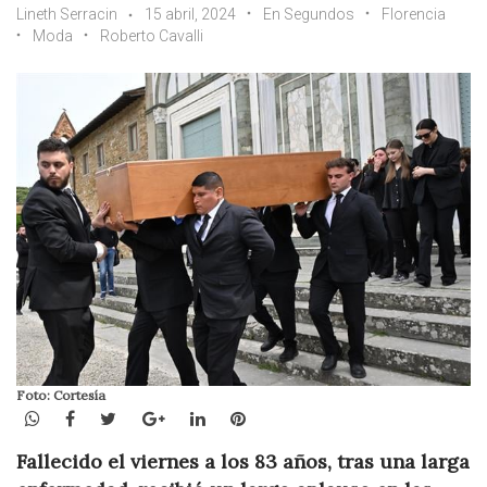
Lineth Serracin
15 abril, 2024
En Segundos
Florencia
Moda
Roberto Cavalli
Foto: Cortesía
WhatsApp
Facebook
Twitter
Google+
LinkedIn
Pinterest
Fallecido el viernes a los 83 años, tras una larga