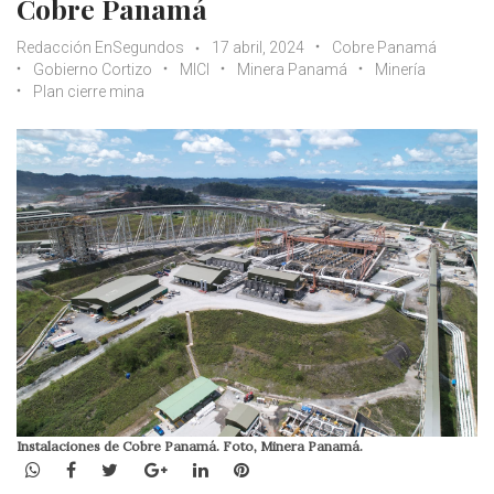
Cobre Panamá
Redacción EnSegundos
17 abril, 2024
Cobre Panamá
Gobierno Cortizo
MICI
Minera Panamá
Minería
Plan cierre mina
Instalaciones de Cobre Panamá. Foto, Minera Panamá.
WhatsApp
Facebook
Twitter
Google+
LinkedIn
Pinterest