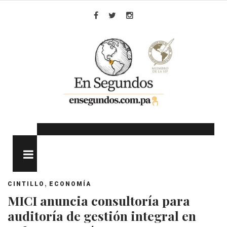
Skip
to
Facebook
Twitter
Instagram
content
MENU
,
CINTILLO
ECONOMÍA
MICI anuncia consultoría para
auditoría de gestión integral en