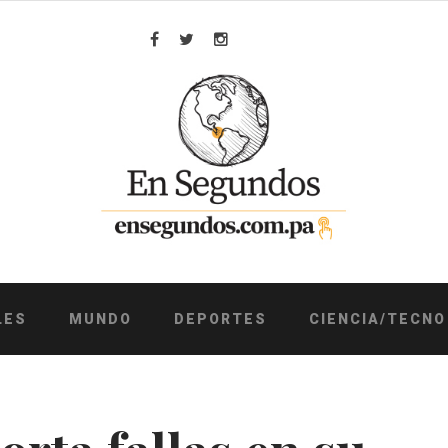
Facebook
Twitter
Instagram
LES
MUNDO
DEPORTES
CIENCIA/TECNO