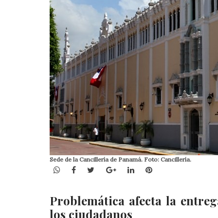
Sede de la Cancillería de Panamá. Foto: Cancillería.
WhatsApp
Facebook
Twitter
Google+
LinkedIn
Pinterest
Problemática afecta la entre
los ciudadanos