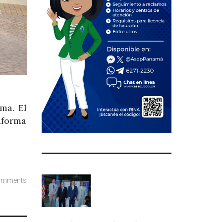
ma. El
aforma
omments