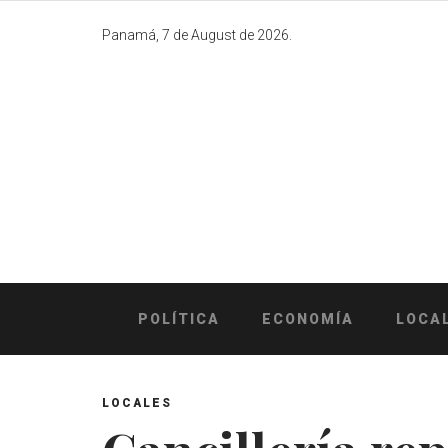
Skip
to
Panamá, 7 de August de 2026.
content
POLÍTICA
ECONOMÍA
LOCA
LOCALES