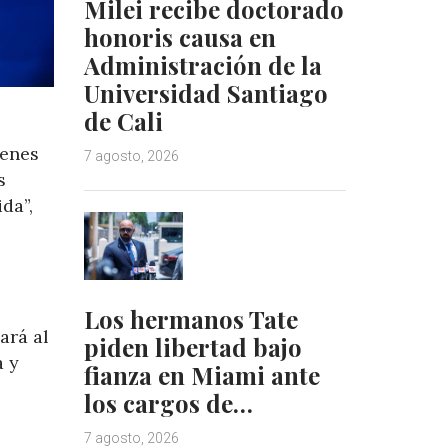
Milei recibe doctorado
honoris causa en
Administración de la
Universidad Santiago
de Cali
venes
7 agosto, 2026
s
da”,
Los hermanos Tate
ará al
piden libertad bajo
a y
fianza en Miami ante
los cargos de…
7 agosto, 2026