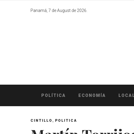
Skip
to
Panamá, 7 de August de 2026.
content
POLÍTICA
ECONOMÍA
LOCA
,
CINTILLO
POLITICA