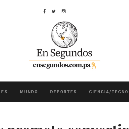
Facebook
Twitter
Instagram
LES
MUNDO
DEPORTES
CIENCIA/TECNO