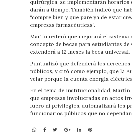
quirúrgica, se implementarán horarios e
darán a tiempo. También indicó que ha
“compre bien y que pare ya de estar cre
empresas farmacéuticas”.
Martín reiteró que mejorará el sistema
concepto de becas para estudiantes de C
extenderá a 12 meses la beca universal.
Puntualizó que defenderá los derechos d
públicos, y citó como ejemplo, que la A
velar porque la cuenta energía eléctrica
En el tema de institucionalidad, Martín
que empresas involucradas en actos irre
fuero ni privilegios, automatizará los 
funcionarios públicos que no dependan 
WhatsApp
Facebook
Twitter
Google+
LinkedIn
Pinterest