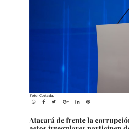
Foto: Cortesía.
WhatsApp
Facebook
Twitter
Google+
LinkedIn
Pinterest
Atacará de frente la corrupci
actos irregulares participen d