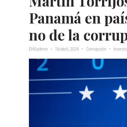
Martín Torrijo
Panamá en país
no de la corru
ENSadmin
18 abril, 2024
Corrupción
Inversi