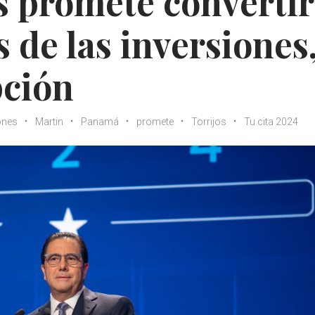
s promete convertir
 de las inversiones
pción
ones
Martin
Panamá
promete
Torrijos
Tu cita 2024