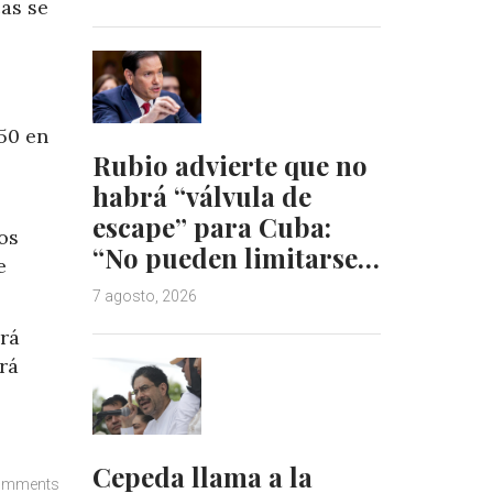
as se
50 en
Rubio advierte que no
habrá “válvula de
escape” para Cuba:
os
“No pueden limitarse…
e
7 agosto, 2026
irá
rá
Cepeda llama a la
omments