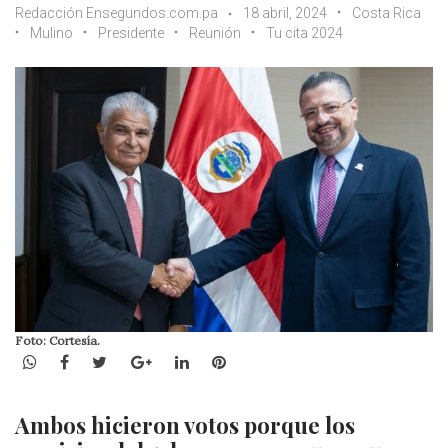
Redacción Ensegundos.com.pa
18 abril, 2024
Costa Rica
Mulino
Presidente
Reunión
Tu cita 2024
Foto: Cortesía.
WhatsApp
Facebook
Twitter
Google+
LinkedIn
Pinterest
Ambos hicieron votos porque los