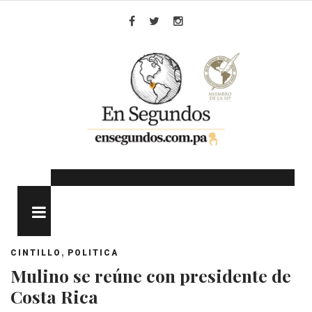
Skip
to
Facebook
Twitter
Instagram
content
MENU
,
CINTILLO
POLITICA
Mulino se reúne con presidente de
Costa Rica