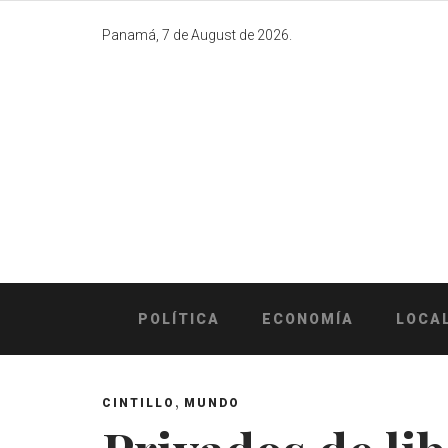
Skip
to
Panamá, 7 de August de 2026.
content
POLÍTICA
ECONOMÍA
LOCA
,
CINTILLO
MUNDO