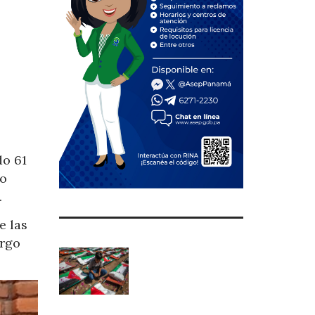
do 61
io
.
e las
argo