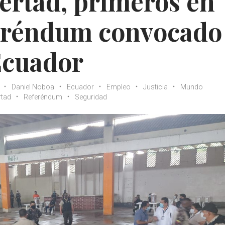
bertad, primeros en
feréndum convocado
Ecuador
Daniel Noboa
Ecuador
Empleo
Justicia
Mundo
rtad
Referéndum
Seguridad