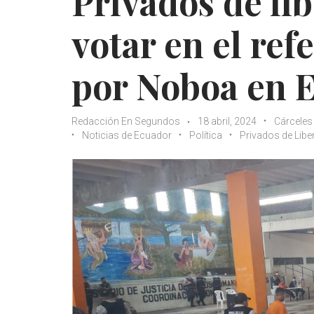
Privados de li
votar en el re
por Noboa en 
Redacción En Segundos
18 abril, 2024
Cárceles
Noticias de Ecuador
Política
Privados de Libe