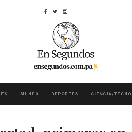
Facebook
Twitter
Instagram
LES
MUNDO
DEPORTES
CIENCIA/TECNO