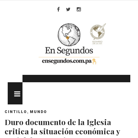
Skip
to
Facebook
Twitter
Instagram
content
MENU
,
CINTILLO
MUNDO
Duro documento de la Iglesia
critica la situación económica y