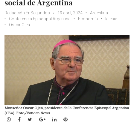
social de Argentina
Redacción EnSegundos
19 abril, 2024
Argentina
Conferencia Episcopal Argentina
Economía
Iglesia
Oscar Ojea
Monseñor Oscar Ojea, presidente de la Conferencia Episcopal Argentina
(CEA). Foto/Vatican News.
WhatsApp
Facebook
Twitter
Google+
LinkedIn
Pinterest