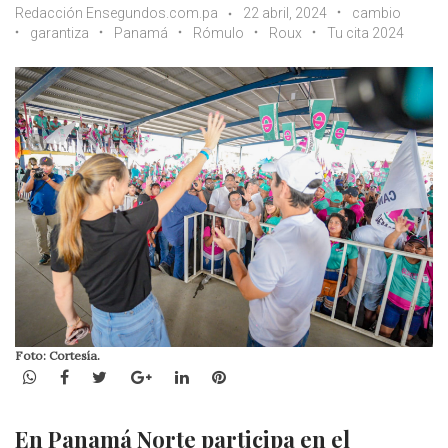
Redacción Ensegundos.com.pa
22 abril, 2024
cambio
garantiza
Panamá
Rómulo
Roux
Tu cita 2024
Foto: Cortesía.
WhatsApp
Facebook
Twitter
Google+
LinkedIn
Pinterest
En Panamá Norte participa en el