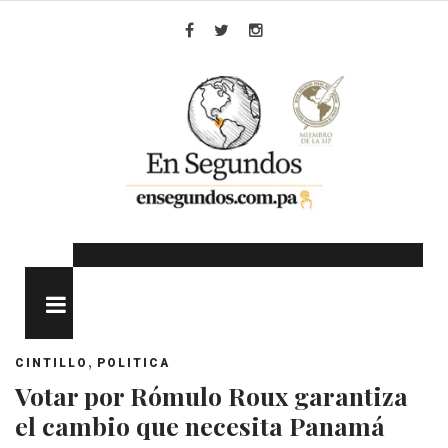
Skip
to
Facebook
Twitter
Instagram
content
MENU
,
CINTILLO
POLITICA
Votar por Rómulo Roux garantiza
el cambio que necesita Panamá