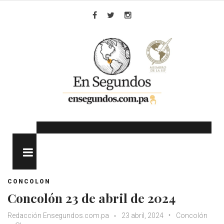
Skip
to
Facebook
Twitter
Instagram
content
MENU
CONCOLON
Concolón 23 de abril de 2024
Redacción Ensegundos.com.pa
23 abril, 2024
Concolón