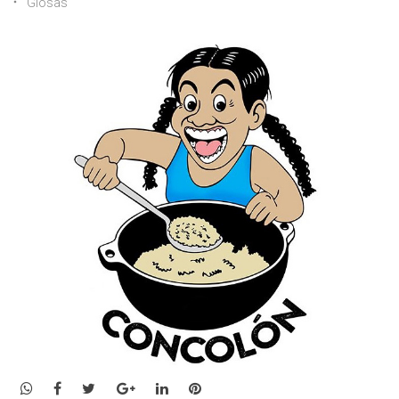
Glosas
WhatsApp
Facebook
Twitter
Google+
LinkedIn
Pinterest