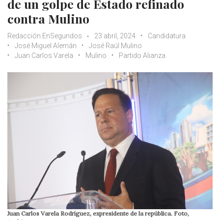
de un golpe de Estado refinado
contra Mulino
Redacción EnSegundos
23 abril, 2024
Candidatura
José Miguel Alemán
José Raúl Mulino
Juan Carlos Varela
Mulino
Partido Alianza
Juan Carlos Varela Rodríguez, expresidente de la república. Foto,