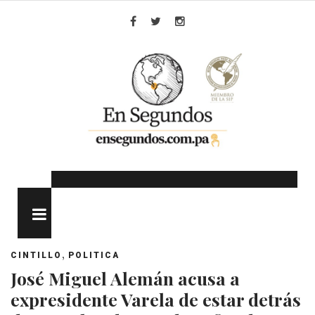
Skip
to
Facebook
Twitter
Instagram
content
MENU
,
CINTILLO
POLITICA
José Miguel Alemán acusa a
expresidente Varela de estar detrás