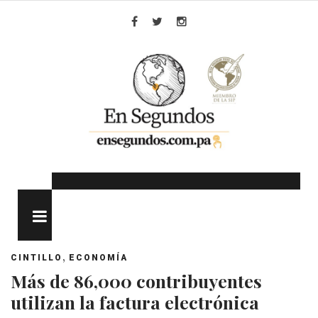
Skip
to
Facebook
Twitter
Instagram
content
MENU
,
CINTILLO
ECONOMÍA
Más de 86,000 contribuyentes
utilizan la factura electrónica