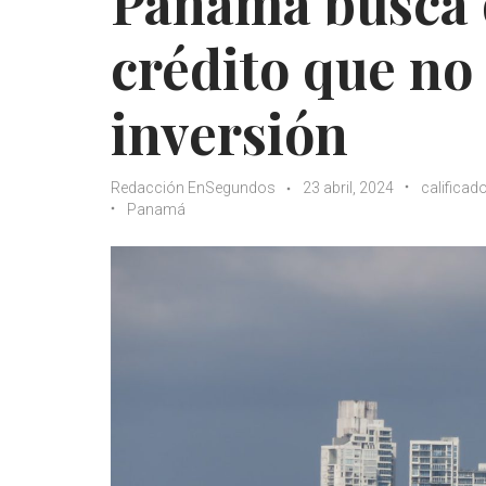
Panamá busca q
crédito que no 
inversión
Redacción EnSegundos
23 abril, 2024
calificad
Panamá