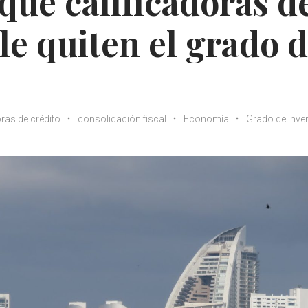
ue calificadoras d
le quiten el grado 
oras de crédito
consolidación fiscal
Economía
Grado de Inve