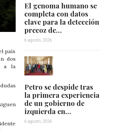
El genoma humano se
completa con datos
clave para la detección
precoz de…
6 agosto, 2026
l país
ún dos
o a la
ó dudas
Petro se despide tras
la primera experiencia
de un gobierno de
siguen
izquierda en…
6 agosto, 2026
idente