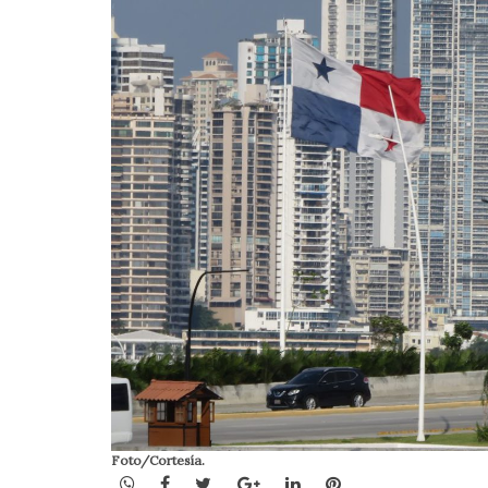
Foto/Cortesía.
WhatsApp
Facebook
Twitter
Google+
LinkedIn
Pinterest