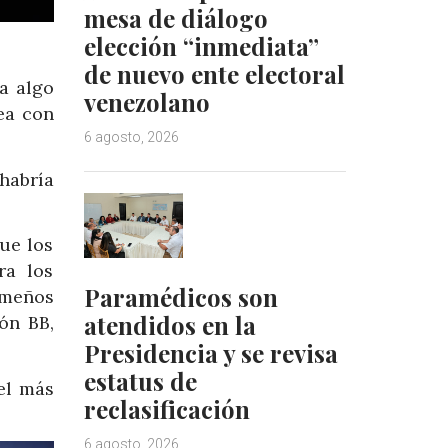
mesa de diálogo
elección “inmediata”
de nuevo ente electoral
 a algo
venezolano
ea con
6 agosto, 2026
habría
ue los
ra los
Paramédicos son
ameños
atendidos en la
ón BB,
Presidencia y se revisa
estatus de
el más
reclasificación
6 agosto, 2026