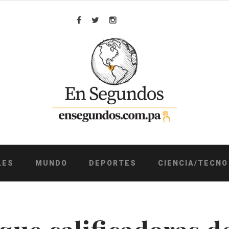
Facebook
Twitter
Instagram
LES
MUNDO
DEPORTES
CIENCIA/TECNO