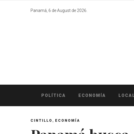
Skip
to
Panamá, 6 de August de 2026.
content
POLÍTICA
ECONOMÍA
LOCA
,
CINTILLO
ECONOMÍA