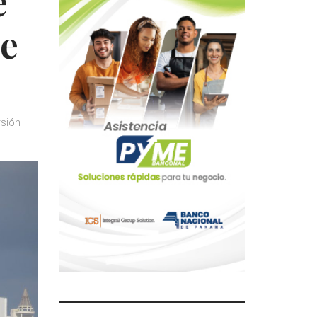
e
de
rsión