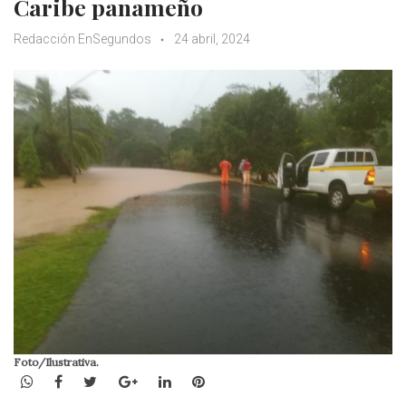
Caribe panameño
Redacción EnSegundos
24 abril, 2024
Foto/Ilustrativa.
WhatsApp
Facebook
Twitter
Google+
LinkedIn
Pinterest