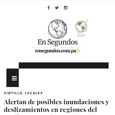
Skip
to
Facebook
Twitter
Instagram
content
MENU
,
CINTILLO
LOCALES
Alertan de posibles inundaciones y
deslizamientos en regiones del