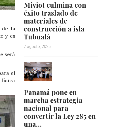
Miviot culmina con
éxito traslado de
materiales de
construcción a isla
 de la
Tubualá
e y es
7 agosto, 2026
le será
para el
física
Panamá pone en
marcha estrategia
nacional para
convertir la Ley 285 en
una…