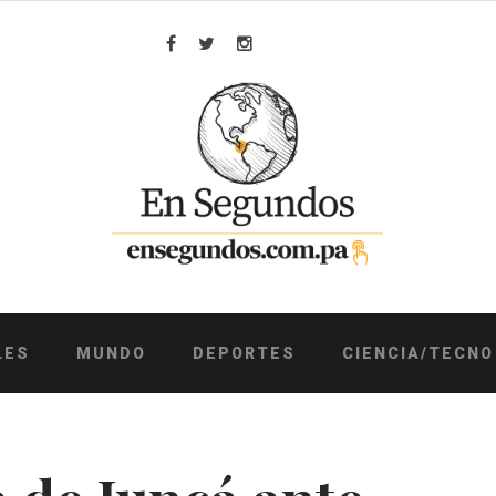
Facebook
Twitter
Instagram
LES
MUNDO
DEPORTES
CIENCIA/TECNO