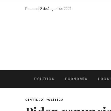
Skip
to
Panamá, 8 de August de 2026.
content
POLÍTICA
ECONOMÍA
LOCA
,
CINTILLO
POLITICA