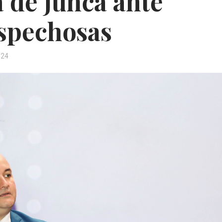
 de Juncá ante
ospechosas
024