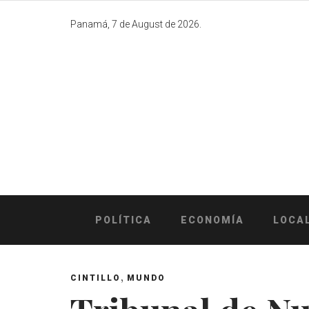
Skip
to
Panamá, 7 de August de 2026.
content
POLÍTICA
ECONOMÍA
LOCA
,
CINTILLO
MUNDO