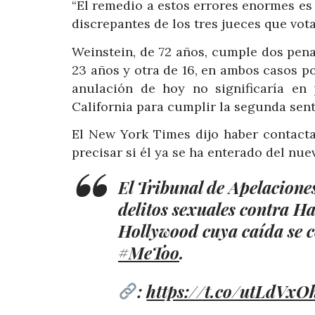
“El remedio a estos errores enormes es u
discrepantes de los tres jueces que vo
Weinstein, de 72 años, cumple dos pen
23 años y otra de 16, en ambos casos po
anulación de hoy no significaría en 
California para cumplir la segunda sent
El New York Times dijo haber contact
precisar si él ya se ha enterado del nuev
El Tribunal de Apelacion
delitos sexuales contra H
Hollywood cuya caída se 
#MeToo
.
:
https://t.co/utLdVxO