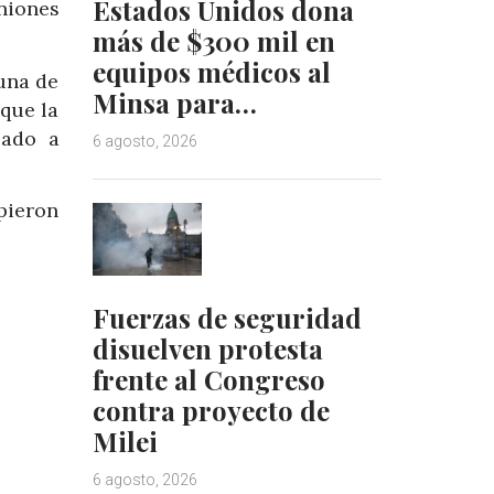
Estados Unidos dona
iniones
más de $300 mil en
equipos médicos al
una de
Minsa para…
 que la
lado a
6 agosto, 2026
pieron
Fuerzas de seguridad
disuelven protesta
frente al Congreso
contra proyecto de
Milei
6 agosto, 2026