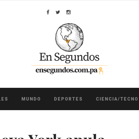
Facebook
Twitter
Instagram
LES
MUNDO
DEPORTES
CIENCIA/TECNO