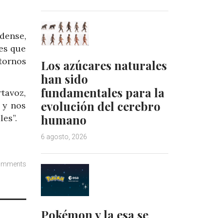
dense,
es que
tornos
Los azúcares naturales
han sido
fundamentales para la
tavoz,
evolución del cerebro
 y nos
humano
es”.
6 agosto, 2026
omments
Pokémon y la esa se