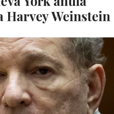
eva York anula
a Harvey Weinstein