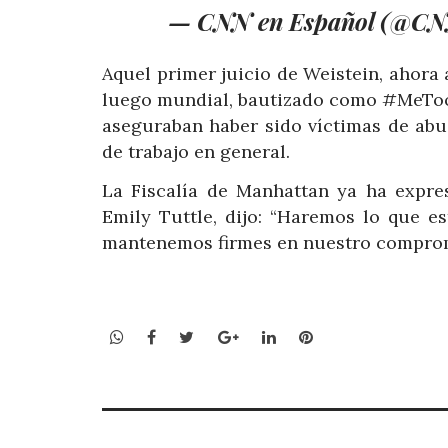
— CNN en Español (@C
Aquel primer juicio de Weistein, ahora
luego mundial, bautizado como #MeToo,
aseguraban haber sido víctimas de abu
de trabajo en general.
La Fiscalía de Manhattan ya ha expre
Emily Tuttle, dijo: “Haremos lo que e
mantenemos firmes en nuestro compromi
WhatsApp
Facebook
Twitter
Google+
LinkedIn
Pinterest