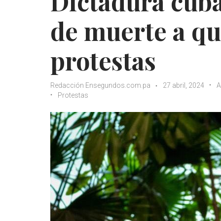
Dictadura cub
de muerte a qu
protestas
Redacción Ensegundos.com.pa
27 abril, 2024
A
Protestas