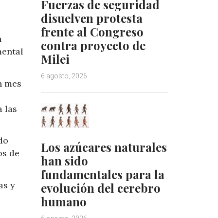
Fuerzas de seguridad
disuelven protesta
frente al Congreso
n
contra proyecto de
mental
Milei
6 agosto, 2026
n mes
a las
do
Los azúcares naturales
os de
han sido
fundamentales para la
as y
evolución del cerebro
humano