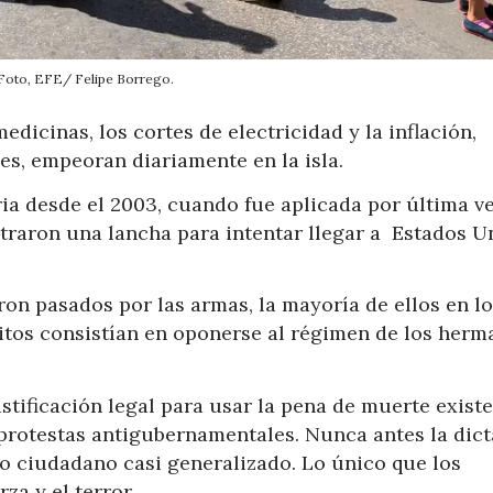
Foto, EFE/ Felipe Borrego.
edicinas, los cortes de electricidad y la inflación,
es, empeoran diariamente en la isla.
ia desde el 2003, cuando fue aplicada por última v
traron una lancha para intentar llegar a Estados U
on pasados por las armas, la mayoría de ellos en l
litos consistían en oponerse al régimen de los her
stificación legal para usar la pena de muerte existe
protestas antigubernamentales. Nunca antes la dic
o ciudadano casi generalizado. Lo único que los
za y el terror.