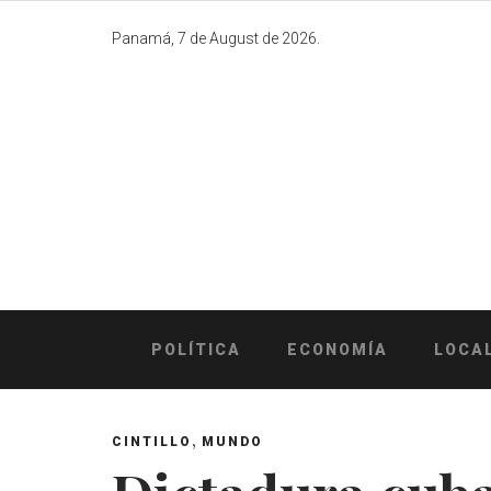
Skip
to
Panamá, 7 de August de 2026.
content
POLÍTICA
ECONOMÍA
LOCA
,
CINTILLO
MUNDO