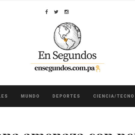
Facebook
Twitter
Instagram
LES
MUNDO
DEPORTES
CIENCIA/TECNO