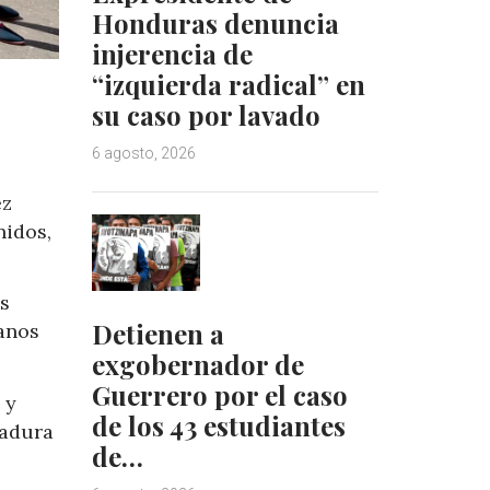
Honduras denuncia
injerencia de
“izquierda radical” en
su caso por lavado
6 agosto, 2026
ez
nidos,
os
Detienen a
manos
exgobernador de
Guerrero por el caso
 y
de los 43 estudiantes
tadura
de…