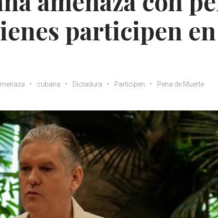
ana amenaza con p
ienes participen en
menaza
cubana
Dictadura
Participen
Pena de Muerte