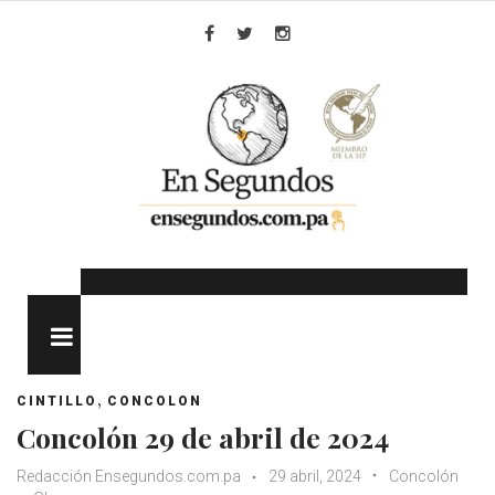
Skip
to
Facebook
Twitter
Instagram
content
MENU
,
CINTILLO
CONCOLON
Concolón 29 de abril de 2024
Redacción Ensegundos.com.pa
29 abril, 2024
Concolón