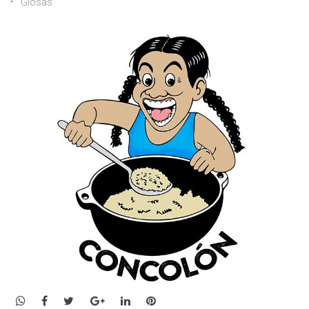
Glosas
WhatsApp
Facebook
Twitter
Google+
LinkedIn
Pinterest