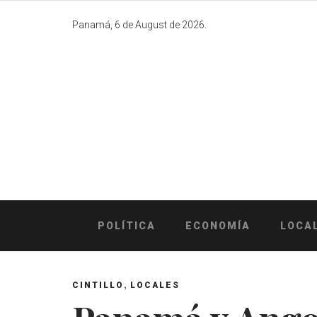
Skip
to
Panamá, 6 de August de 2026.
content
POLÍTICA
ECONOMÍA
LOCA
,
CINTILLO
LOCALES