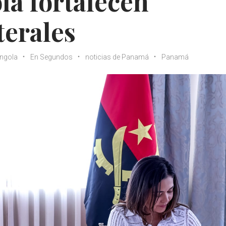
a fortalecen
terales
ngola
En Segundos
noticias de Panamá
Panamá