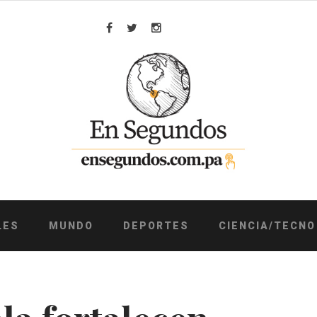
Facebook
Twitter
Instagram
LES
MUNDO
DEPORTES
CIENCIA/TECNO