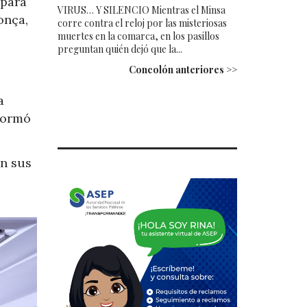
 para
VIRUS… Y SILENCIO Mientras el Minsa
onça,
corre contra el reloj por las misteriosas
muertes en la comarca, en los pasillos
preguntan quién dejó que la...
Concolón anteriores >>
a
formó
en sus