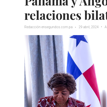
Panamá y Angol
relaciones bila
Redacción ensegundos.com.pa
29 abril, 2024
A