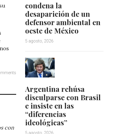
condena la
 su
desaparición de un
defensor ambiental en
oeste de México
s
e
5 agosto, 2026
anos
omments
Argentina rehúsa
disculparse con Brasil
e insiste en las
“diferencias
ideológicas”
os con
5 agosto, 2026