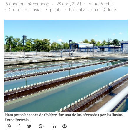
Redacción EnSegundos
29 abril, 2024
Agua Potable
Chilibre
Lluvias
planta
Potabilizadora de Chilibre
Plata potabilizadora de Chilibre, fue una de las afectadas por las lluvias.
Foto: Cortesía.
WhatsApp
Facebook
Twitter
Google+
LinkedIn
Pinterest