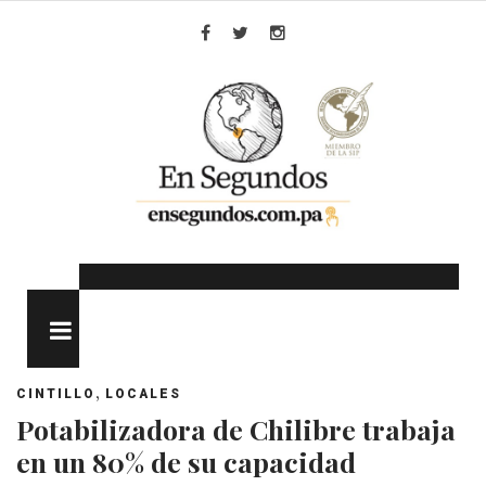
Skip
to
Facebook
Twitter
Instagram
content
MENU
,
CINTILLO
LOCALES
Potabilizadora de Chilibre trabaja
en un 80% de su capacidad