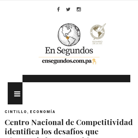
Skip
to
Facebook
Twitter
Instagram
content
MENU
,
CINTILLO
ECONOMÍA
Centro Nacional de Competitividad
identifica los desafíos que