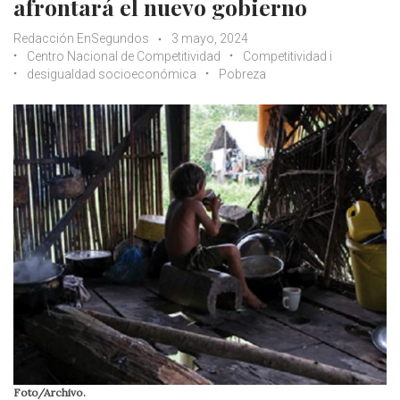
afrontará el nuevo gobierno
Redacción EnSegundos
3 mayo, 2024
Centro Nacional de Competitividad
Competitividad i
desigualdad socioeconómica
Pobreza
Foto/Archivo.