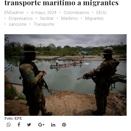
transporte marítimo a migrantes
ENSadmin
6 mayo, 2024
Colombianos
EEUU
Empresarios
facilitar
Marítimo
Migrantes
sanciona
Transporte
Foto: EFE
WhatsApp
Facebook
Twitter
Google+
LinkedIn
Pinterest