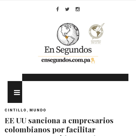
Skip
to
Facebook
Twitter
Instagram
content
MENU
,
CINTILLO
MUNDO
EE UU sanciona a empresarios
colombianos por facilitar