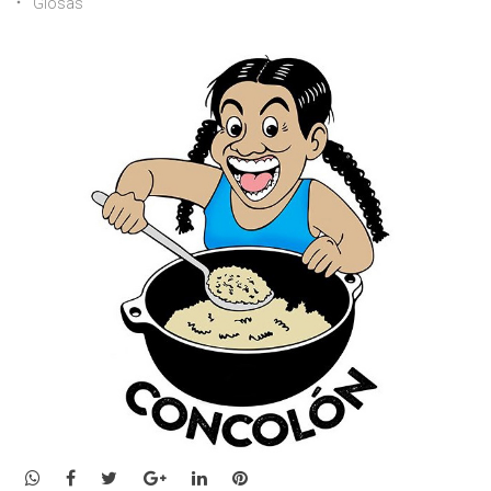
Glosas
WhatsApp
Facebook
Twitter
Google+
LinkedIn
Pinterest