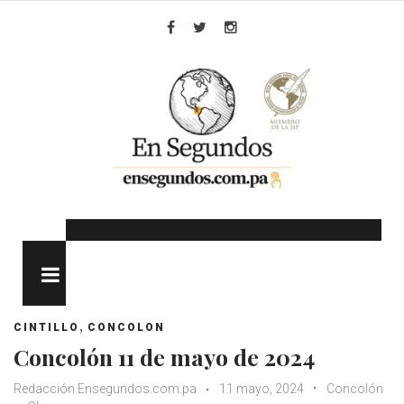
Skip
to
Facebook
Twitter
Instagram
content
MENU
,
CINTILLO
CONCOLON
Concolón 11 de mayo de 2024
Redacción Ensegundos.com.pa
11 mayo, 2024
Concolón