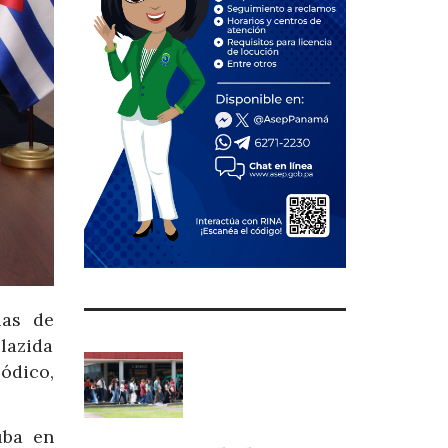
las de
clazida
ódico,
uba en