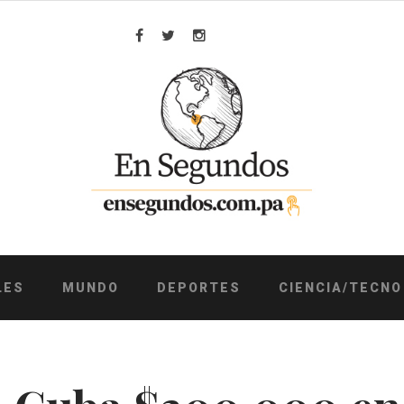
Facebook
Twitter
Instagram
LES
MUNDO
DEPORTES
CIENCIA/TECNO