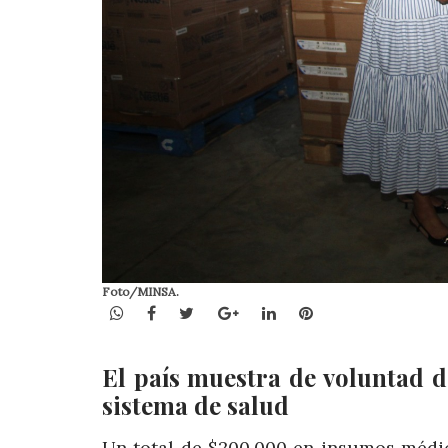
Foto/MINSA.
WhatsApp
Facebook
Twitter
Google+
LinkedIn
Pinterest
El país muestra de voluntad d
sistema de salud
Un total de $200,000 en insumos méd