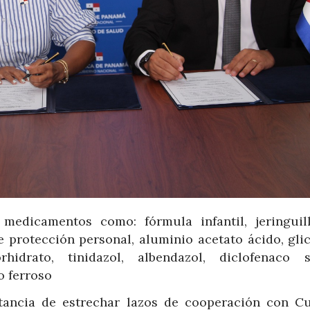
edicamentos como: fórmula infantil, jeringuil
e protección personal, aluminio acetato ácido, gli
hidrato, tinidazol, albendazol, diclofenaco s
o ferroso
rtancia de estrechar lazos de cooperación con C