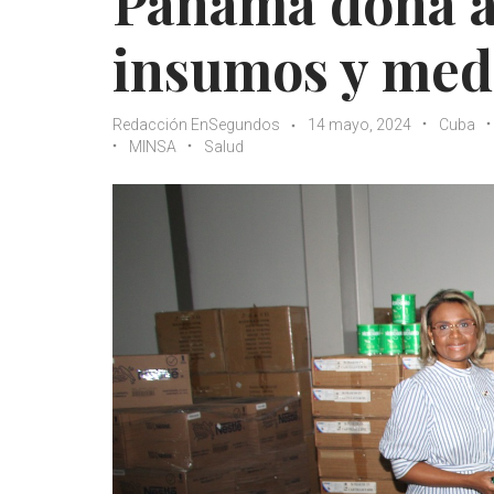
Panamá dona a
insumos y med
Redacción EnSegundos
14 mayo, 2024
Cuba
MINSA
Salud