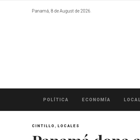
Skip
to
Panamá, 8 de August de 2026.
content
POLÍTICA
ECONOMÍA
LOCA
,
CINTILLO
LOCALES