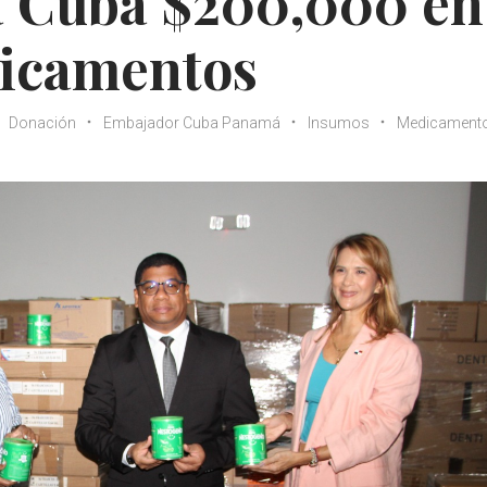
 Cuba $200,000 en
icamentos
Donación
Embajador Cuba Panamá
Insumos
Medicament