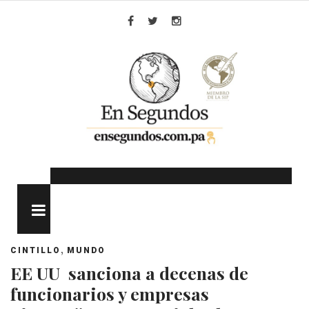
Skip
to
Facebook
Twitter
Instagram
content
MENU
,
CINTILLO
MUNDO
EE UU sanciona a decenas de
funcionarios y empresas