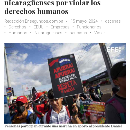
nicaragüenses por violar los
derechos humanos
Redacción Ensegundos.com.pa
15 mayo, 2024
decenas
Derechos
EEUU
Empresas
Funcionarios
Humanos
Nicaragüenses
sanciona
Violar
Personas participan durante una marcha en apoyo al presidente Daniel